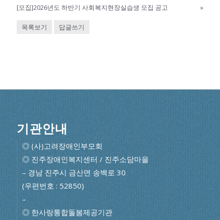
[모집]2026년도 하반기 사회복지현장실습생 모집 공고
»
목록보기
답글쓰기
기관안내
◎ (사)고려장애인부모회
◎ 진주장애인복지센터 / 진주소담마을
– 경남 진주시 금산면 송백로 30
(우편번호 : 52850)
–
◎ 한사랑통합돌봄제공기관