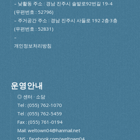
– 낮활동 주소 : 경남 진주시 솔밭로92번길 19-4
(우편번호 : 52796)
– 주거공간 주소 : 경남 진주시 사들로 192 2층·3층
(우편번호 : 52831)
–
개인정보처리방침
운영안내
◎ 센터 · 소담
Tel : (055) 762-1070
Tel : (055) 762-5459
Fax : (055) 761-0194
Mail: weltown04@hanmail.net
SNS : facebook.com/weltown04