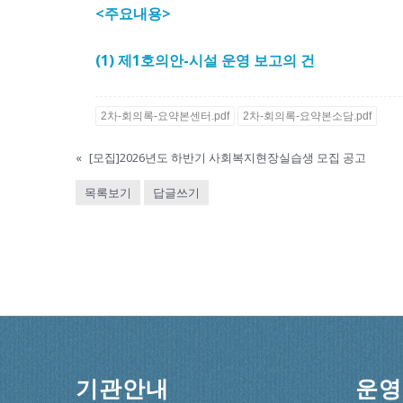
<주요내용>
(1)
제
1
호의안
-시설 운영
보고의 건
2차-회의록-요약본센터.pdf
2차-회의록-요약본소담.pdf
«
[모집]2026년도 하반기 사회복지현장실습생 모집 공고
목록보기
답글쓰기
기관안내
운영