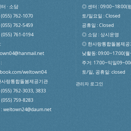
센터 · 소담
◎ 센터 : 09:00~18:00(
: (055) 762-1070
토/일요일 : Closed
: (055) 762-5459
공휴일 : Closed
: (055) 761-0194
◎ 소담 : 상시운영
:
◎ 한사랑통합돌봄제공
town04@hanmail.net
낮활동: 09:00~17:00(월
:
주거: 17:00~익일09~0
ebook.com/weltown04
토/일, 공휴일: closed
한사랑통합돌봄제공기관
관리자 로그인
: (055) 762-3033, 3833
: (055) 759-8283
l : weltown24@daum.net