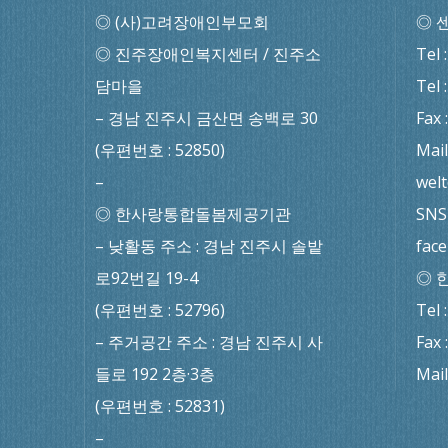
◎ (사)고려장애인부모회
◎ 
◎ 진주장애인복지센터 / 진주소
Tel 
담마을
Tel 
– 경남 진주시 금산면 송백로 30
Fax 
(우편번호 : 52850)
Mail
–
wel
◎ 한사랑통합돌봄제공기관
SNS 
– 낮활동 주소 : 경남 진주시 솔밭
fac
로92번길 19-4
◎ 
(우편번호 : 52796)
Tel 
– 주거공간 주소 : 경남 진주시 사
Fax 
들로 192 2층·3층
Mai
(우편번호 : 52831)
–