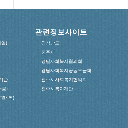
관련정보사이트
평일)
경상남도
진주시
경남사회복지협의회
경남사회복지공동모금회
기관
진주시사회복지협의회
~금)
진주시복지재단
0(월~목)