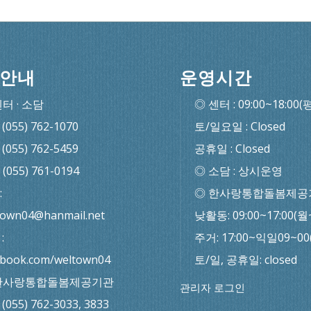
안내
운영시간
센터 · 소담
◎ 센터 : 09:00~18:00(
: (055) 762-1070
토/일요일 : Closed
: (055) 762-5459
공휴일 : Closed
: (055) 761-0194
◎ 소담 : 상시운영
:
◎ 한사랑통합돌봄제공
town04@hanmail.net
낮활동: 09:00~17:00(월
:
주거: 17:00~익일09~0
ebook.com/weltown04
토/일, 공휴일: closed
한사랑통합돌봄제공기관
관리자 로그인
: (055) 762-3033, 3833