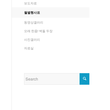
보도자료
월별행사표
동영상갤러리
모래 한줌! 벽돌 두장
사진갤러리
자료실