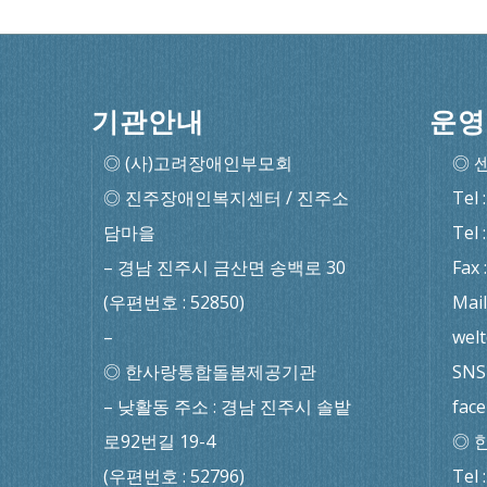
기관안내
운영
◎ (사)고려장애인부모회
◎ 
◎ 진주장애인복지센터 / 진주소
Tel 
담마을
Tel 
– 경남 진주시 금산면 송백로 30
Fax 
(우편번호 : 52850)
Mail
–
wel
◎ 한사랑통합돌봄제공기관
SNS 
– 낮활동 주소 : 경남 진주시 솔밭
fac
로92번길 19-4
◎ 
(우편번호 : 52796)
Tel 