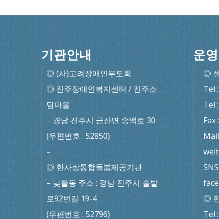
기관안내
운영
◎ (사)고려장애인부모회
◎ 
◎ 진주장애인복지센터 / 진주소
Tel 
담마을
Tel 
– 경남 진주시 금산면 송백로 30
Fax 
(우편번호 : 52850)
Mail
–
wel
◎ 한사랑통합돌봄제공기관
SNS 
– 낮활동 주소 : 경남 진주시 솔밭
fac
로92번길 19-4
◎ 
(우편번호 : 52796)
Tel 