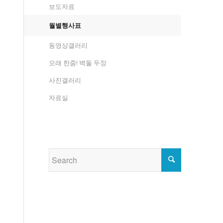
보도자료
월별행사표
동영상갤러리
모래 한줌! 벽돌 두장
사진갤러리
자료실