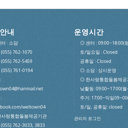
안내
운영시간
센터 · 소담
◎ 센터 : 09:00~18:00(
: (055) 762-1070
토/일요일 : Closed
: (055) 762-5459
공휴일 : Closed
: (055) 761-0194
◎ 소담 : 상시운영
:
◎ 한사랑통합돌봄제공
town04@hanmail.net
낮활동: 09:00~17:00(월
:
주거: 17:00~익일09~0
ebook.com/weltown04
토/일, 공휴일: closed
한사랑통합돌봄제공기관
관리자 로그인
: (055) 762-3033, 3833