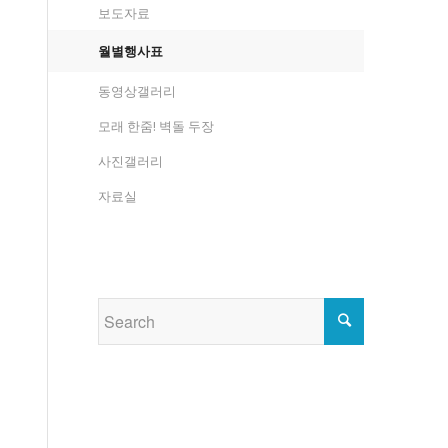
보도자료
월별행사표
동영상갤러리
모래 한줌! 벽돌 두장
사진갤러리
자료실