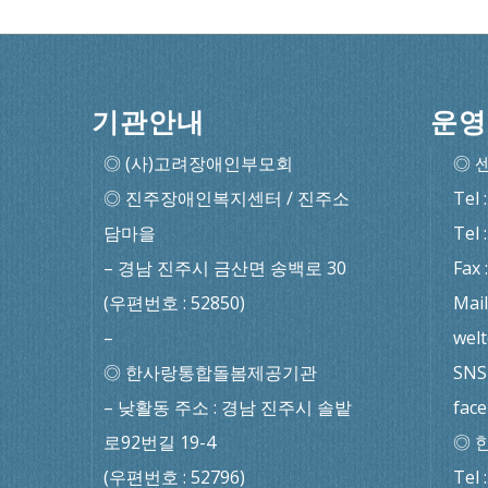
기관안내
운영
◎ (사)고려장애인부모회
◎ 
◎ 진주장애인복지센터 / 진주소
Tel 
담마을
Tel 
– 경남 진주시 금산면 송백로 30
Fax 
(우편번호 : 52850)
Mail
–
wel
◎ 한사랑통합돌봄제공기관
SNS 
– 낮활동 주소 : 경남 진주시 솔밭
fac
로92번길 19-4
◎ 
(우편번호 : 52796)
Tel 