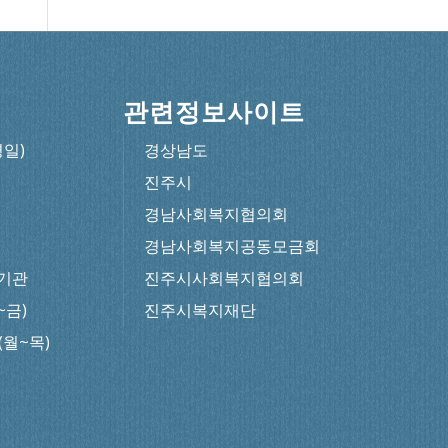
관련정보사이트
평일)
경상남도
진주시
경남사회복지협의회
경남사회복지공동모금회
기관
진주시사회복지협의회
~금)
진주시복지재단
0(월~목)