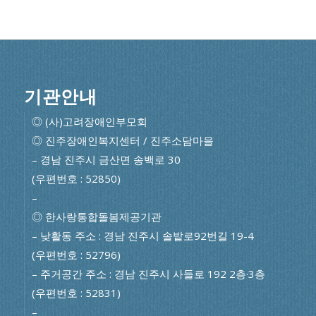
기관안내
◎ (사)고려장애인부모회
◎ 진주장애인복지센터 / 진주소담마을
– 경남 진주시 금산면 송백로 30
(우편번호 : 52850)
–
◎ 한사랑통합돌봄제공기관
– 낮활동 주소 : 경남 진주시 솔밭로92번길 19-4
(우편번호 : 52796)
– 주거공간 주소 : 경남 진주시 사들로 192 2층·3층
(우편번호 : 52831)
–