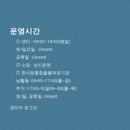
운영시간
◎ 센터 : 09:00~18:00(평일)
토/일요일 : Closed
공휴일 : Closed
◎ 소담 : 상시운영
◎ 한사랑통합돌봄제공기관
낮활동: 09:00~17:00(월~금)
주거: 17:00~익일09~00(월~목)
토/일, 공휴일: closed
관리자 로그인