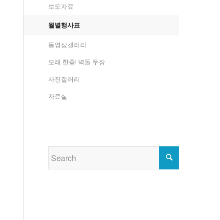
보도자료
월별행사표
동영상갤러리
모래 한줌! 벽돌 두장
사진갤러리
자료실