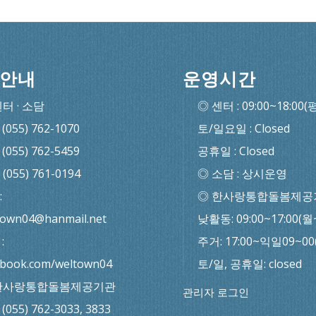
안내
운영시간
센터 · 소담
◎ 센터 : 09:00~18:00(
: (055) 762-1070
토/일요일 : Closed
: (055) 762-5459
공휴일 : Closed
: (055) 761-0194
◎ 소담 : 상시운영
:
◎ 한사랑통합돌봄제공
town04@hanmail.net
낮활동: 09:00~17:00(월
:
주거: 17:00~익일09~0
ebook.com/weltown04
토/일, 공휴일: closed
한사랑통합돌봄제공기관
관리자 로그인
: (055) 762-3033, 3833