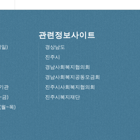
관련정보사이트
평일)
경상남도
진주시
경남사회복지협의회
경남사회복지공동모금회
기관
진주시사회복지협의회
~금)
진주시복지재단
0(월~목)