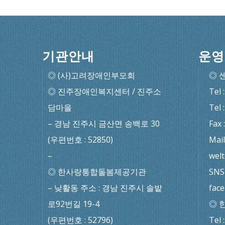
기관안내
운영
◎ (사)고려장애인부모회
◎ 
◎ 진주장애인복지센터 / 진주소
Tel 
담마을
Tel 
– 경남 진주시 금산면 송백로 30
Fax 
(우편번호 : 52850)
Mail
–
wel
◎ 한사랑통합돌봄제공기관
SNS 
– 낮활동 주소 : 경남 진주시 솔밭
fac
로92번길 19-4
◎ 
(우편번호 : 52796)
Tel 