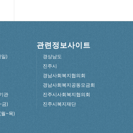
관련정보사이트
평일)
경상남도
진주시
경남사회복지협의회
경남사회복지공동모금회
기관
진주시사회복지협의회
~금)
진주시복지재단
0(월~목)