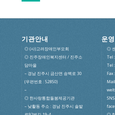
기관안내
운영
◎ (사)고려장애인부모회
◎ 
◎ 진주장애인복지센터 / 진주소
Tel 
담마을
Tel 
– 경남 진주시 금산면 송백로 30
Fax 
(우편번호 : 52850)
Mail
–
wel
◎ 한사랑통합돌봄제공기관
SNS 
– 낮활동 주소 : 경남 진주시 솔밭
fac
로92번길 19-4
◎ 