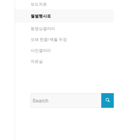
보도자료
월별행사표
동영상갤러리
모래 한줌! 벽돌 두장
사진갤러리
자료실