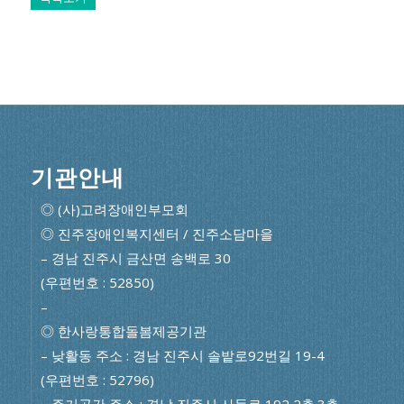
기관안내
◎ (사)고려장애인부모회
◎ 진주장애인복지센터 / 진주소담마을
– 경남 진주시 금산면 송백로 30
(우편번호 : 52850)
–
◎ 한사랑통합돌봄제공기관
– 낮활동 주소 : 경남 진주시 솔밭로92번길 19-4
(우편번호 : 52796)
– 주거공간 주소 : 경남 진주시 사들로 192 2층·3층