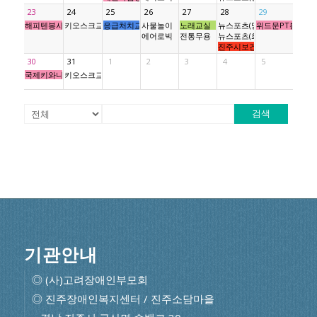
23
24
25
26
27
28
29
해피텐봉사단
키오스크교육
응급처치교육
사물놀이
노래교실
뉴스포츠(믿음반)
위드문PT봉사단
에어로빅
전통무용
뉴스포츠(희망소망사랑반)
진주시보건소 건강관리(혈압,
30
31
1
2
3
4
5
국제키와니스 진주성클럽봉사단
키오스크교육
검색
기관안내
◎ (사)고려장애인부모회
◎ 진주장애인복지센터 / 진주소담마을