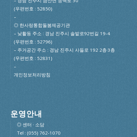
– 경남 진주시 금산면 송백로 30
(우편번호 : 52850)
–
◎ 한사랑통합돌봄제공기관
– 낮활동 주소 : 경남 진주시 솔밭로92번길 19-4
(우편번호 : 52796)
– 주거공간 주소 : 경남 진주시 사들로 192 2층·3층
(우편번호 : 52831)
–
개인정보처리방침
운영안내
◎ 센터 · 소담
Tel : (055) 762-1070