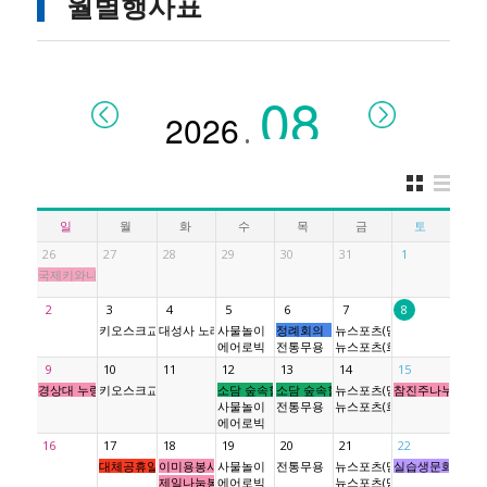
월별행사표
.
일
월
화
수
목
금
토
26
27
28
29
30
31
1
국제키와니스5지역 진주성클럽
2
3
4
5
6
7
8
키오스크교육
대성사 노래방
사물놀이
정례회의
뉴스포츠(믿음반)
에어로빅
전통무용
뉴스포츠(희망소망사랑반)
9
10
11
12
13
14
15
경상대 누렁소봉사단
키오스크교육
소담 숲속힐링여행2차
소담 숲속힐링여행2차
뉴스포츠(믿음반)
참진주나누미봉
사물놀이
전통무용
뉴스포츠(희망소망사랑반)
에어로빅
16
17
18
19
20
21
22
대체공휴일
이미용봉사
사물놀이
전통무용
뉴스포츠(믿음반)
실습생문화체험&
제일나눔봉사단
에어로빅
뉴스포츠(믿음소망사랑반)