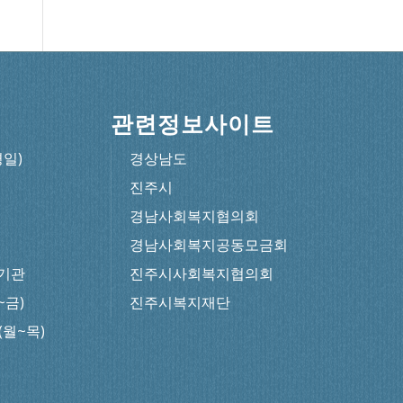
관련정보사이트
평일)
경상남도
진주시
경남사회복지협의회
경남사회복지공동모금회
기관
진주시사회복지협의회
~금)
진주시복지재단
0(월~목)