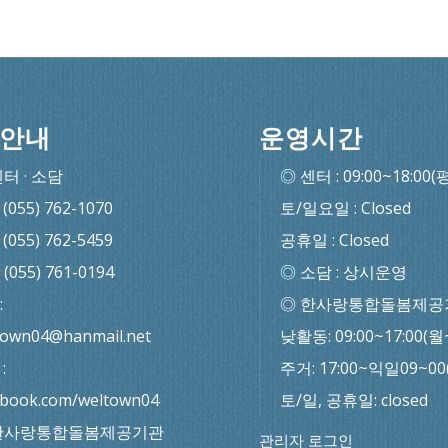
안내
운영시간
센터 · 소담
◎ 센터 : 09:00~18:00(
: (055) 762-1070
토/일요일 : Closed
: (055) 762-5459
공휴일 : Closed
: (055) 761-0194
◎ 소담 : 상시운영
:
◎ 한사랑통합돌봄제공
town04@hanmail.net
낮활동: 09:00~17:00(월
:
주거: 17:00~익일09~0
ebook.com/weltown04
토/일, 공휴일: closed
한사랑통합돌봄제공기관
관리자 로그인