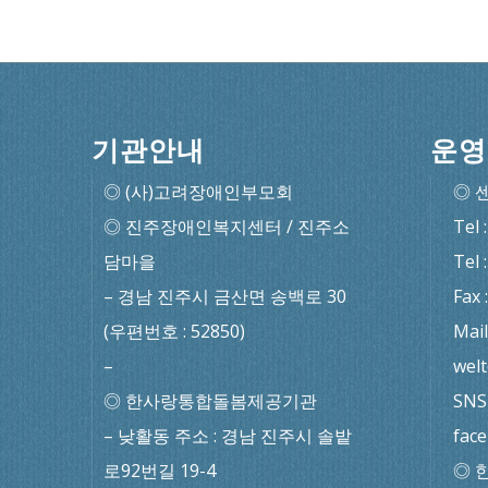
기관안내
운영
◎ (사)고려장애인부모회
◎ 
◎ 진주장애인복지센터 / 진주소
Tel 
담마을
Tel 
– 경남 진주시 금산면 송백로 30
Fax 
(우편번호 : 52850)
Mail
–
wel
◎ 한사랑통합돌봄제공기관
SNS 
– 낮활동 주소 : 경남 진주시 솔밭
fac
로92번길 19-4
◎ 