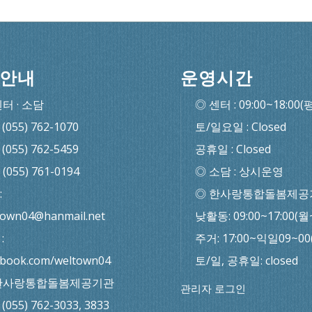
안내
운영시간
센터 · 소담
◎ 센터 : 09:00~18:00(
: (055) 762-1070
토/일요일 : Closed
: (055) 762-5459
공휴일 : Closed
: (055) 761-0194
◎ 소담 : 상시운영
:
◎ 한사랑통합돌봄제공
town04@hanmail.net
낮활동: 09:00~17:00(월
:
주거: 17:00~익일09~0
ebook.com/weltown04
토/일, 공휴일: closed
한사랑통합돌봄제공기관
관리자 로그인
: (055) 762-3033, 3833