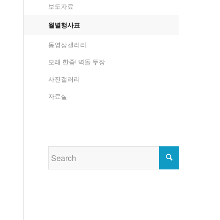
보도자료
월별행사표
동영상갤러리
모래 한줌! 벽돌 두장
사진갤러리
자료실