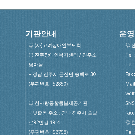
기관안내
운영
◎ (사)고려장애인부모회
◎ 
◎ 진주장애인복지센터 / 진주소
Tel 
담마을
Tel 
– 경남 진주시 금산면 송백로 30
Fax 
(우편번호 : 52850)
Mail
–
wel
◎ 한사랑통합돌봄제공기관
SNS 
– 낮활동 주소 : 경남 진주시 솔밭
fac
로92번길 19-4
◎ 
(우편번호 : 52796)
Tel 