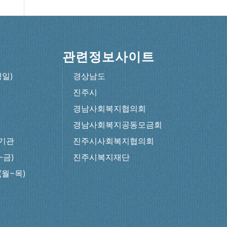
관련정보사이트
평일)
경상남도
진주시
경남사회복지협의회
경남사회복지공동모금회
기관
진주시사회복지협의회
~금)
진주시복지재단
0(월~목)