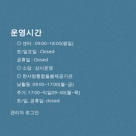
운영시간
◎ 센터 : 09:00~18:00(평일)
토/일요일 : Closed
공휴일 : Closed
◎ 소담 : 상시운영
◎ 한사랑통합돌봄제공기관
낮활동: 09:00~17:00(월~금)
주거: 17:00~익일09~00(월~목)
토/일, 공휴일: closed
관리자 로그인