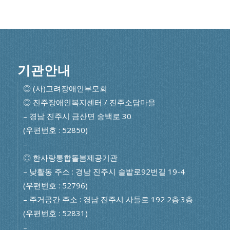
기관안내
◎ (사)고려장애인부모회
◎ 진주장애인복지센터 / 진주소담마을
– 경남 진주시 금산면 송백로 30
(우편번호 : 52850)
–
◎ 한사랑통합돌봄제공기관
– 낮활동 주소 : 경남 진주시 솔밭로92번길 19-4
(우편번호 : 52796)
– 주거공간 주소 : 경남 진주시 사들로 192 2층·3층
(우편번호 : 52831)
–