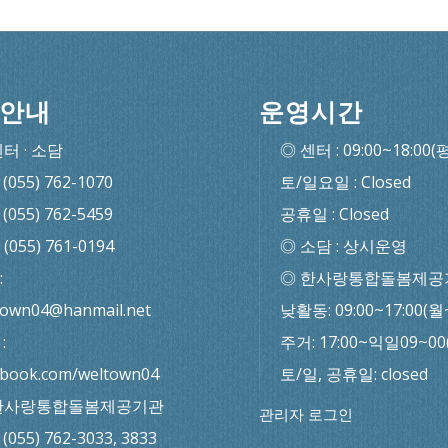
안내
운영시간
센터 · 소담
◎ 센터 : 09:00~18:00(
: (055) 762-1070
토/일요일 : Closed
: (055) 762-5459
공휴일 : Closed
: (055) 761-0194
◎ 소담 : 상시운영
:
◎ 한사랑통합돌봄제공
town04@hanmail.net
낮활동: 09:00~17:00(월
:
주거: 17:00~익일09~0
ebook.com/weltown04
토/일, 공휴일: closed
한사랑통합돌봄제공기관
관리자 로그인
: (055) 762-3033, 3833