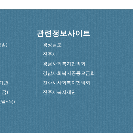
관련정보사이트
평일)
경상남도
진주시
경남사회복지협의회
경남사회복지공동모금회
기관
진주시사회복지협의회
~금)
진주시복지재단
0(월~목)