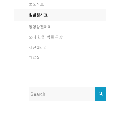
보도자료
월별행사표
동영상갤러리
모래 한줌! 벽돌 두장
사진갤러리
자료실