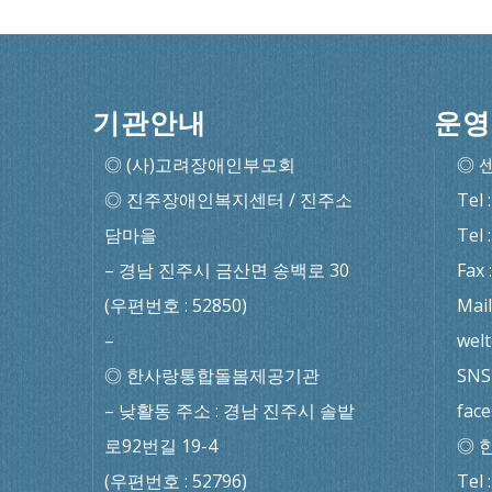
기관안내
운영
◎ (사)고려장애인부모회
◎ 
◎ 진주장애인복지센터 / 진주소
Tel 
담마을
Tel 
– 경남 진주시 금산면 송백로 30
Fax 
(우편번호 : 52850)
Mail
–
wel
◎ 한사랑통합돌봄제공기관
SNS 
– 낮활동 주소 : 경남 진주시 솔밭
fac
로92번길 19-4
◎ 
(우편번호 : 52796)
Tel 