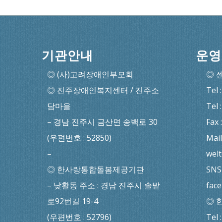
기관안내
운영
◎ (사)고려장애인부모회
◎ 
◎ 진주장애인복지센터 / 진주소
Tel 
담마을
Tel 
– 경남 진주시 금산면 송백로 30
Fax 
(우편번호 : 52850)
Mail
–
wel
◎ 한사랑통합돌봄제공기관
SNS 
– 낮활동 주소 : 경남 진주시 솔밭
fac
로92번길 19-4
◎ 
(우편번호 : 52796)
Tel 