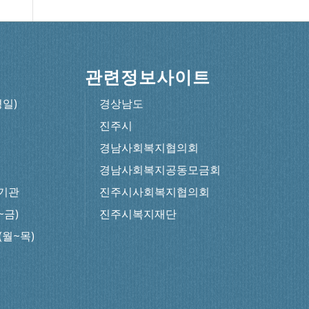
관련정보사이트
평일)
경상남도
진주시
경남사회복지협의회
경남사회복지공동모금회
기관
진주시사회복지협의회
~금)
진주시복지재단
0(월~목)