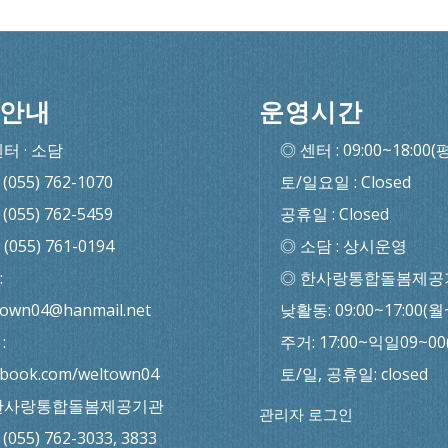
안내
운영시간
센터 · 소담
◎ 센터 : 09:00~18:00(
: (055) 762-1070
토/일요일 : Closed
: (055) 762-5459
공휴일 : Closed
: (055) 761-0194
◎ 소담 : 상시운영
:
◎ 한사랑통합돌봄제공
town04@hanmail.net
낮활동: 09:00~17:00(월
:
주거: 17:00~익일09~0
ebook.com/weltown04
토/일, 공휴일: closed
한사랑통합돌봄제공기관
관리자 로그인
: (055) 762-3033, 3833