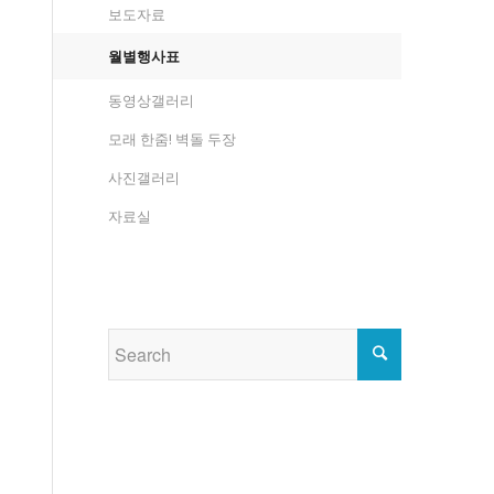
보도자료
월별행사표
동영상갤러리
모래 한줌! 벽돌 두장
사진갤러리
자료실