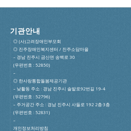
기관안내
◎ (사)고려장애인부모회
◎ 진주장애인복지센터 / 진주소담마을
– 경남 진주시 금산면 송백로 30
(우편번호 : 52850)
–
◎ 한사랑통합돌봄제공기관
– 낮활동 주소 : 경남 진주시 솔밭로92번길 19-4
(우편번호 : 52796)
– 주거공간 주소 : 경남 진주시 사들로 192 2층·3층
(우편번호 : 52831)
–
개인정보처리방침