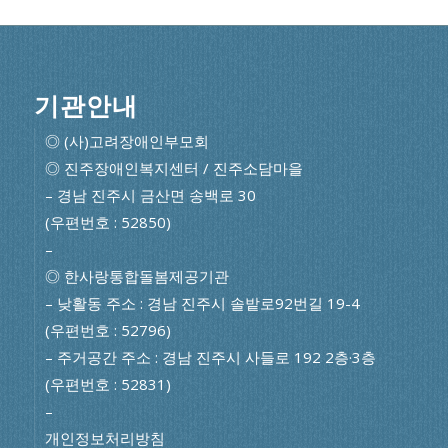
기관안내
◎ (사)고려장애인부모회
◎ 진주장애인복지센터 / 진주소담마을
– 경남 진주시 금산면 송백로 30
(우편번호 : 52850)
–
◎ 한사랑통합돌봄제공기관
– 낮활동 주소 : 경남 진주시 솔밭로92번길 19-4
(우편번호 : 52796)
– 주거공간 주소 : 경남 진주시 사들로 192 2층·3층
(우편번호 : 52831)
–
개인정보처리방침