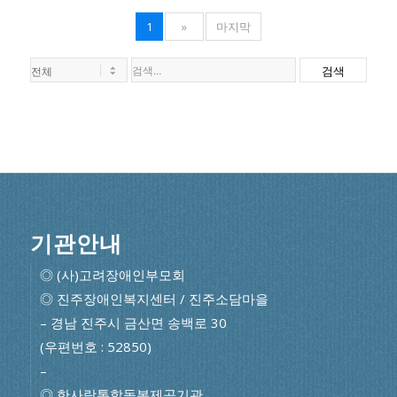
1
»
마지막
검색
기관안내
◎ (사)고려장애인부모회
◎ 진주장애인복지센터 / 진주소담마을
– 경남 진주시 금산면 송백로 30
(우편번호 : 52850)
–
◎ 한사랑통합돌봄제공기관