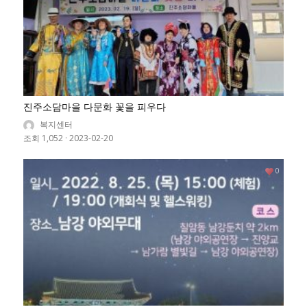
진주소담마을 다문화 꽃을 피우다
복지센터
조회 1,052
·
2023-02-20
0