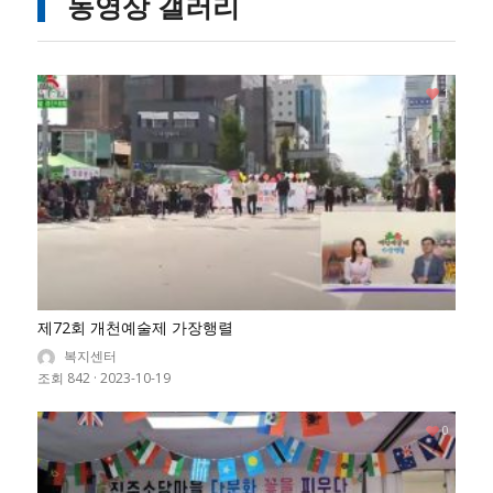
동영상 갤러리
1
제72회 개천예술제 가장행렬
복지센터
조회 842
·
2023-10-19
0