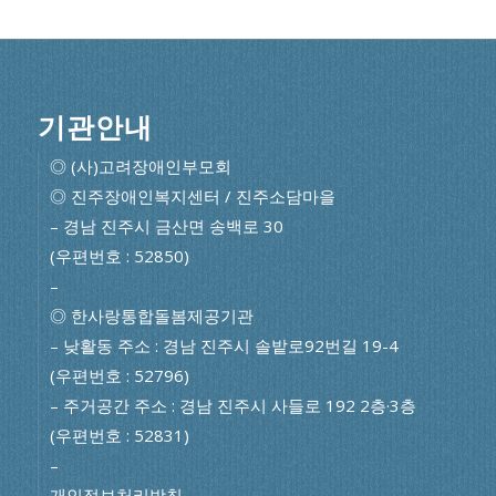
기관안내
◎ (사)고려장애인부모회
◎ 진주장애인복지센터 / 진주소담마을
– 경남 진주시 금산면 송백로 30
(우편번호 : 52850)
–
◎ 한사랑통합돌봄제공기관
– 낮활동 주소 : 경남 진주시 솔밭로92번길 19-4
(우편번호 : 52796)
– 주거공간 주소 : 경남 진주시 사들로 192 2층·3층
(우편번호 : 52831)
–
개인정보처리방침