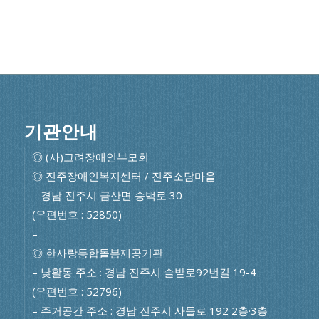
기관안내
◎ (사)고려장애인부모회
◎ 진주장애인복지센터 / 진주소담마을
– 경남 진주시 금산면 송백로 30
(우편번호 : 52850)
–
◎ 한사랑통합돌봄제공기관
– 낮활동 주소 : 경남 진주시 솔밭로92번길 19-4
(우편번호 : 52796)
– 주거공간 주소 : 경남 진주시 사들로 192 2층·3층