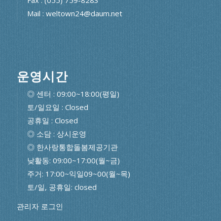
Mail : weltown24@daum.net
운영시간
◎ 센터 : 09:00~18:00(평일)
토/일요일 : Closed
공휴일 : Closed
◎ 소담 : 상시운영
◎ 한사랑통합돌봄제공기관
낮활동: 09:00~17:00(월~금)
주거: 17:00~익일09~00(월~목)
토/일, 공휴일: closed
관리자 로그인