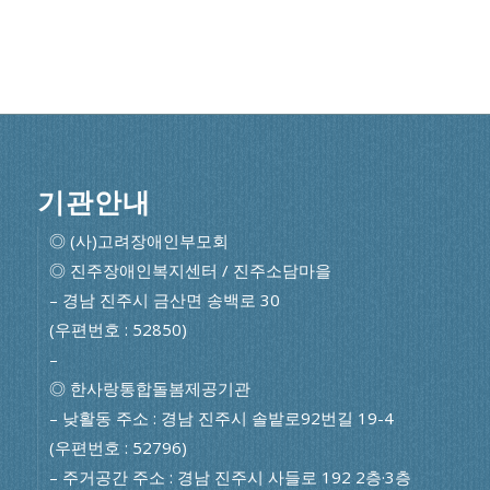
기관안내
◎ (사)고려장애인부모회
◎ 진주장애인복지센터 / 진주소담마을
– 경남 진주시 금산면 송백로 30
(우편번호 : 52850)
–
◎ 한사랑통합돌봄제공기관
– 낮활동 주소 : 경남 진주시 솔밭로92번길 19-4
(우편번호 : 52796)
– 주거공간 주소 : 경남 진주시 사들로 192 2층·3층