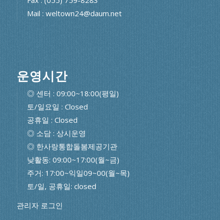
Mail : weltown24@daum.net
운영시간
◎ 센터 : 09:00~18:00(평일)
토/일요일 : Closed
공휴일 : Closed
◎ 소담 : 상시운영
◎ 한사랑통합돌봄제공기관
낮활동: 09:00~17:00(월~금)
주거: 17:00~익일09~00(월~목)
토/일, 공휴일: closed
관리자 로그인