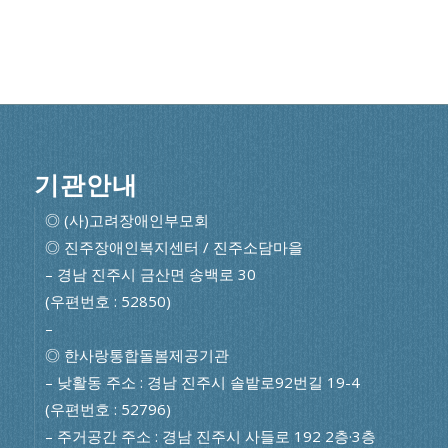
기관안내
◎ (사)고려장애인부모회
◎ 진주장애인복지센터 / 진주소담마을
– 경남 진주시 금산면 송백로 30
(우편번호 : 52850)
–
◎ 한사랑통합돌봄제공기관
– 낮활동 주소 : 경남 진주시 솔밭로92번길 19-4
(우편번호 : 52796)
– 주거공간 주소 : 경남 진주시 사들로 192 2층·3층