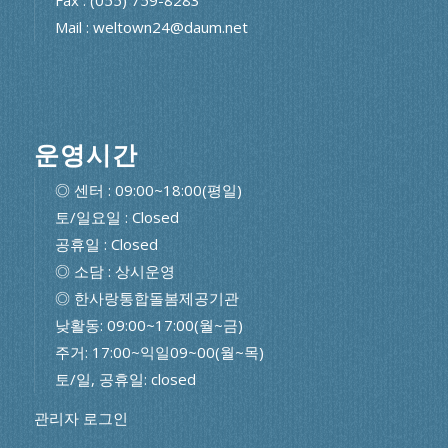
Mail : weltown24@daum.net
운영시간
◎ 센터 : 09:00~18:00(평일)
토/일요일 : Closed
공휴일 : Closed
◎ 소담 : 상시운영
◎ 한사랑통합돌봄제공기관
낮활동: 09:00~17:00(월~금)
주거: 17:00~익일09~00(월~목)
토/일, 공휴일: closed
관리자 로그인