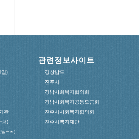
관련정보사이트
평일)
경상남도
진주시
경남사회복지협의회
경남사회복지공동모금회
기관
진주시사회복지협의회
~금)
진주시복지재단
0(월~목)