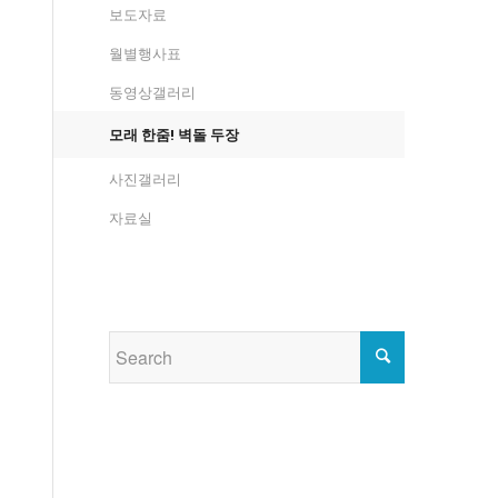
보도자료
월별행사표
동영상갤러리
모래 한줌! 벽돌 두장
사진갤러리
자료실