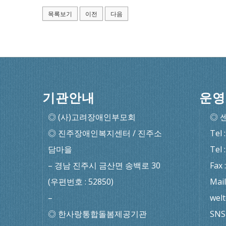
목록보기
이전
다음
기관안내
운영
◎ (사)고려장애인부모회
◎ 
◎ 진주장애인복지센터 / 진주소
Tel 
담마을
Tel 
– 경남 진주시 금산면 송백로 30
Fax 
(우편번호 : 52850)
Mail
–
wel
◎ 한사랑통합돌봄제공기관
SNS 